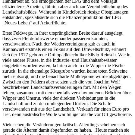
Handarbeit ab. Sie ermöglichten der LPG und dem Volksgut
effizienteres Arbeiten, führten aber auch zur Vereinheitlichung des
Landschaftsbildes. Während in Kindelbrück riesige Obstplantagen
entstanden, spezialisierte sich die Pflanzenproduktion der LPG
„Neues Leben“ auf Ackerfrüchte.
Erste Feldwege, in ihrer ursprünglichen Breite darauf ausgelegt,
dass zwei Pferdefuhrwerke einander passieren konnten,
verschwanden. Nach der Wiedervereinigung gab es auch in
Kannawurf erstmals einen Fokus auf den Umweltschutz, erinnert
sich der 1977 geborene Orthopädietechniker Silvio Reinsch. Wie in
viele andere Flüsse, in die Industrie- und Haushaltsabwässer
eingeleitet worden waren, kehrten auch in die Wipper die Fische
zurück. In die ehemalige Kiesgrube wurden keine toten Schweine
mehr entsorgt, und die benachbarte Mülldeponie wurde abgetragen.
Zwischen den Feldern aber setzten sich die von Joachim Wolf
beschriebenen Landschaftsveränderungen fort. Mit den Wegen
fehlen, zusammen mit den ebenfalls verschwundenen Brücken über
Wipper und Unstrut, viele der direkten Verbindungen in die
Landschaft und zu den umliegenden Dörfern. Die Schafe
verschwanden mit aus der Landschaft. Verkauft für einen Euro pro
Tier, denn australische Wolle war billiger als die vor Ort geschorene.
Viele sehen die Veränderungen kritisch. Allerdings scheinen sich
gerade die Älteren damit abgefunden zu haben. „Heute machen sie