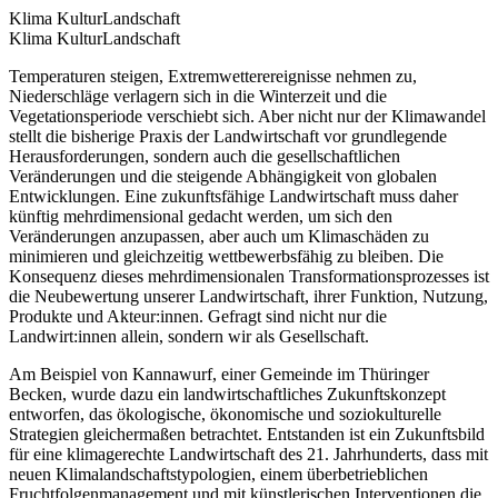
Klima Kultur
Landschaft
Klima Kultur
Landschaft
Temperaturen steigen, Extremwetterereignisse nehmen zu,
Niederschläge verlagern sich in die Winterzeit und die
Vegetationsperiode verschiebt sich. Aber nicht nur der Klimawandel
stellt die bisherige Praxis der Landwirtschaft vor grundlegende
Herausforderungen, sondern auch die gesellschaftlichen
Veränderungen und die steigende Abhängigkeit von globalen
Entwicklungen. Eine zukunftsfähige Landwirtschaft muss daher
künftig mehrdimensional gedacht werden, um sich den
Veränderungen anzupassen, aber auch um Klimaschäden zu
minimieren und gleichzeitig wettbewerbsfähig zu bleiben. Die
Konsequenz dieses mehrdimensionalen Transformationsprozesses ist
die Neubewertung unserer Landwirtschaft, ihrer Funktion, Nutzung,
Produkte und Akteur:innen. Gefragt sind nicht nur die
Landwirt:innen allein, sondern wir als Gesellschaft.
Am Beispiel von Kannawurf, einer Gemeinde im Thüringer
Becken, wurde dazu ein landwirtschaftliches Zukunftskonzept
entworfen, das ökologische, ökonomische und soziokulturelle
Strategien gleichermaßen betrachtet. Entstanden ist ein Zukunftsbild
für eine klimagerechte Landwirtschaft des 21. Jahrhunderts, dass mit
neuen Klimalandschaftstypologien, einem überbetrieblichen
Fruchtfolgenmanagement und mit künstlerischen Interventionen die