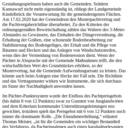
Gestaltungsspielraum haben auch die Gemeinden. Seitdem
Kannawurf nicht mehr eigenständig ist, obliegt der Landgemeinde
Kindelbrück die Verantwortung für die gemeindeeigenen Flächen.
Am 17.02.2020 hat der Gemeinderat den Musterpachtvertrag und
die Pachtvergaberichtline überarbeitet. Zu den Kriterien der
ordnungsgemäßen Bewirtschaftung zählen das Wahren des 5-Meter-
Abstandes zu Gewässern, das Einhalten der Düngeverordnung, die
Erhaltung der Gräben, eine schonende Bodenbearbeitung zur
Stabilisierung des Bodengefüges, der Erhalt und die Pflege von
Bäumen und Hecken und das Anlegen von Windschutzstreifen,
wenn dies der Vermeidung von Bodenerosion dient. Wenn der
Pächter in Absprache mit der Gemeinde Maßnahmen trifft, die den
wirtschaftlichen Wert des Grundstückes erhöhen, so der
Mustervertrag, hat die Gemeinde Aufwendungsersatz zu leisten. Das
könnte auch beim Anlegen eine Hecke der Fall sein. Die Richtlinie
und das Vertragsmuster wirken wie Instrumente, die sich durchaus
im Sinne der Nachhaltigkeit anwenden lassen.
Im Pächter-Punktesystem wurde der Einfluss des Pachtpreisgebots
(bis dahin 8 von 12 Punkten) zwar zu Gunsten von Junglandwirten
und dem Kriterium kommunaler Unterstützungsleistungen neu
gewichtet, trotzdem spielt das Preisgebot mit 6 von 12 Punkten noch
immer die dominante Rolle. „Die Einnahmeerhöhung,“ erläutert
Thomas Meister, „ist für die Gemeinden ein wichtiger Bestandteil
des Verfahrens, da Pachteinnahmen auch einen haushaltsrelevanten