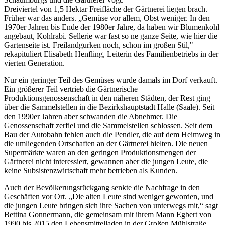
Dreiviertel von 1,5 Hektar Freifläche der Gärtnerei liegen brach.
Früher war das anders. „Gemüse vor allem, Obst weniger. In den
1970er Jahren bis Ende der 1980er Jahre, da haben wir Blumenkohl
angebaut, Kohlrabi. Sellerie war fast so ne ganze Seite, wie hier die
Gartenseite ist. Freilandgurken noch, schon im großen Stil,"
rekapituliert Elisabeth Henfling, Leiterin des Familienbetriebs in der
vierten Generation.
Nur ein geringer Teil des Gemüses wurde damals im Dorf verkauft.
Ein größerer Teil vertrieb die Gärtnerische
Produktionsgenossenschaft in den näheren Städten, der Rest ging
über die Sammelstellen in die Bezirkshauptstadt Halle (Saale). Seit
den 1990er Jahren aber schwanden die Abnehmer. Die
Genossenschaft zerfiel und die Sammelstellen schlossen. Seit dem
Bau der Autobahn fehlen auch die Pendler, die auf dem Heimweg in
die umliegenden Ortschaften an der Gärtnerei hielten. Die neuen
Supermärkte waren an den geringen Produktionsmengen der
Gärtnerei nicht interessiert, gewannen aber die jungen Leute, die
keine Subsistenzwirtschaft mehr betrieben als Kunden.
Auch der Bevölkerungsrückgang senkte die Nachfrage in den
Geschäften vor Ort. „Die alten Leute sind weniger geworden, und
die jungen Leute bringen sich ihre Sachen von unterwegs mit,“ sagt
Bettina Gonnermann, die gemeinsam mit ihrem Mann Egbert von
1990 bis 2015 den Lebensmittelladen in der Großen Mühlstraße