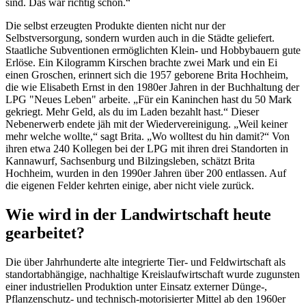
sind. Das war richtig schön.“
Die selbst erzeugten Produkte dienten nicht nur der
Selbstversorgung, sondern wurden auch in die Städte geliefert.
Staatliche Subventionen ermöglichten Klein- und Hobbybauern gute
Erlöse. Ein Kilogramm Kirschen brachte zwei Mark und ein Ei
einen Groschen, erinnert sich die 1957 geborene Brita Hochheim,
die wie Elisabeth Ernst in den 1980er Jahren in der Buchhaltung der
LPG "Neues Leben" arbeite. „Für ein Kaninchen hast du 50 Mark
gekriegt. Mehr Geld, als du im Laden bezahlt hast.“ Dieser
Nebenerwerb endete jäh mit der Wiedervereinigung. „Weil keiner
mehr welche wollte,“ sagt Brita. „Wo wolltest du hin damit?“ Von
ihren etwa 240 Kollegen bei der LPG mit ihren drei Standorten in
Kannawurf, Sachsenburg und Bilzingsleben, schätzt Brita
Hochheim, wurden in den 1990er Jahren über 200 entlassen. Auf
die eigenen Felder kehrten einige, aber nicht viele zurück.
Wie wird in der Landwirtschaft heute
gearbeitet?
Die über Jahrhunderte alte integrierte Tier- und Feldwirtschaft als
standortabhängige, nachhaltige Kreislaufwirtschaft wurde zugunsten
einer industriellen Produktion unter Einsatz externer Dünge-,
Pflanzenschutz- und technisch-motorisierter Mittel ab den 1960er