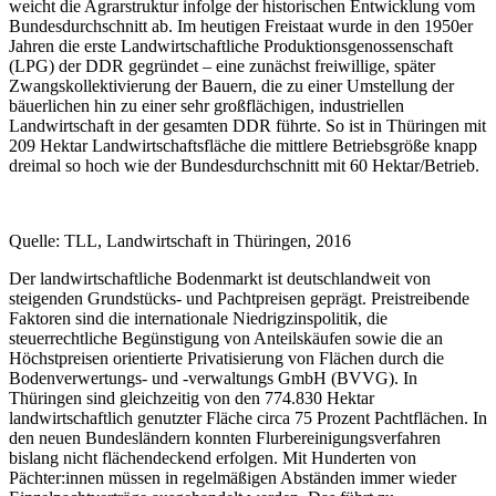
weicht die Agrarstruktur infolge der historischen Entwicklung vom
Bundesdurchschnitt ab. Im heutigen Freistaat wurde in den 1950er
Jahren die erste Landwirtschaftliche Produktionsgenossenschaft
(LPG) der DDR gegründet – eine zunächst freiwillige, später
Zwangskollektivierung der Bauern, die zu einer Umstellung der
bäuerlichen hin zu einer sehr großflächigen, industriellen
Landwirtschaft in der gesamten DDR führte. So ist in Thüringen mit
209 Hektar Landwirtschaftsfläche die mittlere Betriebsgröße knapp
dreimal so hoch wie der Bundesdurchschnitt mit 60 Hektar/Betrieb.
Quelle: TLL, Landwirtschaft in Thüringen, 2016
Der landwirtschaftliche Bodenmarkt ist deutschlandweit von
steigenden Grundstücks- und Pachtpreisen geprägt. Preistreibende
Faktoren sind die internationale Niedrigzinspolitik, die
steuerrechtliche Begünstigung von Anteilskäufen sowie die an
Höchstpreisen orientierte Privatisierung von Flächen durch die
Bodenverwertungs- und -verwaltungs GmbH (BVVG). In
Thüringen sind gleichzeitig von den 774.830 Hektar
landwirtschaftlich genutzter Fläche circa 75 Prozent Pachtflächen. In
den neuen Bundesländern konnten Flurbereinigungsverfahren
bislang nicht flächendeckend erfolgen. Mit Hunderten von
Pächter:innen müssen in regelmäßigen Abständen immer wieder