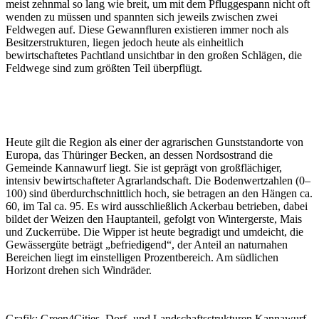
meist zehnmal so lang wie breit, um mit dem Pfluggespann nicht oft
wenden zu müssen und spannten sich jeweils zwischen zwei
Feldwegen auf. Diese Gewannfluren existieren immer noch als
Besitzerstrukturen, liegen jedoch heute als einheitlich
bewirtschaftetes Pachtland unsichtbar in den großen Schlägen, die
Feldwege sind zum größten Teil überpflügt.
Heute gilt die Region als einer der agrarischen Gunststandorte von
Europa, das Thüringer Becken, an dessen Nordsostrand die
Gemeinde Kannawurf liegt. Sie ist geprägt von großflächiger,
intensiv bewirtschafteter Agrarlandschaft. Die Bodenwertzahlen (0–
100) sind überdurchschnittlich hoch, sie betragen an den Hängen ca.
60, im Tal ca. 95. Es wird ausschließlich Ackerbau betrieben, dabei
bildet der Weizen den Hauptanteil, gefolgt von Wintergerste, Mais
und Zuckerrübe. Die Wipper ist heute begradigt und umdeicht, die
Gewässergüte beträgt „befriedigend“, der Anteil an naturnahen
Bereichen liegt im einstelligen Prozentbereich. Am südlichen
Horizont drehen sich Windräder.
Grafik: Green4Cities, Dorf- und Landschaftsstrukturen Kannawurf