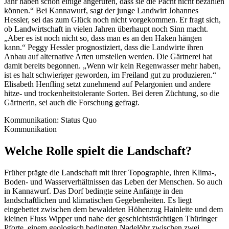
Jahr haben schon einige angerufen, dass sie die Pacht nicht bezahlen
können.“ Bei Kannawurf, sagt der junge Landwirt Johannes
Hessler, sei das zum Glück noch nicht vorgekommen. Er fragt sich,
ob Landwirtschaft in vielen Jahren überhaupt noch Sinn macht.
„Aber es ist noch nicht so, dass man es an den Haken hängen
kann.“ Peggy Hessler prognostiziert, dass die Landwirte ihren
Anbau auf alternative Arten umstellen werden. Die Gärtnerei hat
damit bereits begonnen. „Wenn wir kein Regenwasser mehr haben,
ist es halt schwieriger geworden, im Freiland gut zu produzieren.“
Elisabeth Henfling setzt zunehmend auf Pelargonien und andere
hitze- und trockenheitstolerante Sorten. Bei deren Züchtung, so die
Gärtnerin, sei auch die Forschung gefragt.
Kommunikation: Status Quo
Kommunikation
Welche Rolle spielt die Landschaft?
Früher prägte die Landschaft mit ihrer Topographie, ihren Klima-,
Boden- und Wasserverhältnissen das Leben der Menschen. So auch
in Kannawurf. Das Dorf bedingte seine Anfänge in den
landschaftlichen und klimatischen Gegebenheiten. Es liegt
eingebettet zwischen dem bewaldeten Höhenzug Hainleite und dem
kleinen Fluss Wipper und nahe der geschichtsträchtigen Thüringer
Pforte, einem geologisch bedingten Nadelöhr zwischen zwei