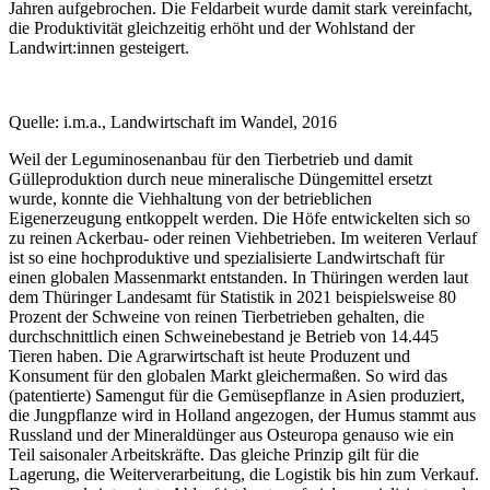
Jahren aufgebrochen. Die Feldarbeit wurde damit stark vereinfacht,
die Produktivität gleichzeitig erhöht und der Wohlstand der
Landwirt:innen gesteigert.
Quelle: i.m.a., Landwirtschaft im Wandel, 2016
Weil der Leguminosenanbau für den Tierbetrieb und damit
Gülleproduktion durch neue mineralische Düngemittel ersetzt
wurde, konnte die Viehhaltung von der betrieblichen
Eigenerzeugung entkoppelt werden. Die Höfe entwickelten sich so
zu reinen Ackerbau- oder reinen Viehbetrieben. Im weiteren Verlauf
ist so eine hochproduktive und spezialisierte Landwirtschaft für
einen globalen Massenmarkt entstanden. In Thüringen werden laut
dem Thüringer Landesamt für Statistik in 2021 beispielsweise 80
Prozent der Schweine von reinen Tierbetrieben gehalten, die
durchschnittlich einen Schweinebestand je Betrieb von 14.445
Tieren haben. Die Agrarwirtschaft ist heute Produzent und
Konsument für den globalen Markt gleichermaßen. So wird das
(patentierte) Samengut für die Gemüsepflanze in Asien produziert,
die Jungpflanze wird in Holland angezogen, der Humus stammt aus
Russland und der Mineraldünger aus Osteuropa genauso wie ein
Teil saisonaler Arbeitskräfte. Das gleiche Prinzip gilt für die
Lagerung, die Weiterverarbeitung, die Logistik bis hin zum Verkauf.