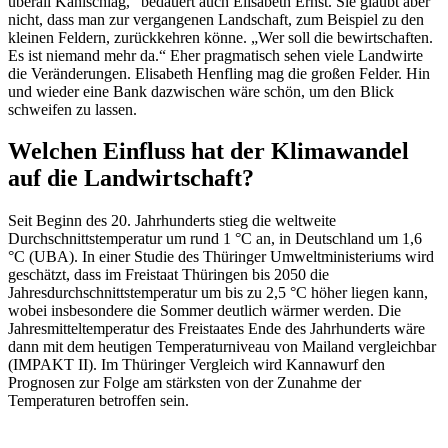
überall Kahlschlag,“ bedauert auch Elisabeth Ernst. Sie glaubt aber
nicht, dass man zur vergangenen Landschaft, zum Beispiel zu den
kleinen Feldern, zurückkehren könne. „Wer soll die bewirtschaften.
Es ist niemand mehr da.“ Eher pragmatisch sehen viele Landwirte
die Veränderungen. Elisabeth Henfling mag die großen Felder. Hin
und wieder eine Bank dazwischen wäre schön, um den Blick
schweifen zu lassen.
Welchen Einfluss hat der Klimawandel
auf die Landwirtschaft?
Seit Beginn des 20. Jahrhunderts stieg die weltweite
Durchschnittstemperatur um rund 1 °C an, in Deutschland um 1,6
°C (UBA). In einer Studie des Thüringer Umweltministeriums wird
geschätzt, dass im Freistaat Thüringen bis 2050 die
Jahresdurchschnittstemperatur um bis zu 2,5 °C höher liegen kann,
wobei insbesondere die Sommer deutlich wärmer werden. Die
Jahresmitteltemperatur des Freistaates Ende des Jahrhunderts wäre
dann mit dem heutigen Temperaturniveau von Mailand vergleichbar
(IMPAKT II). Im Thüringer Vergleich wird Kannawurf den
Prognosen zur Folge am stärksten von der Zunahme der
Temperaturen betroffen sein.