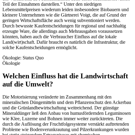
Teil der Einnahmen darstellen.“ Unter den niedrigen
Lebensmittelpreisen wiederum leiden insbesondere Biobauern und
kleinere Unternehmen wie die Gärtnerei Voigt, die auf Grund der
geringen Wirtschaftsfläche auch wenig subventioniert werden.
Durch bewusste Kaufentscheidungen für regional und nachhaltig
erzeugte Ware, die allerdings auch Mehrausgaben voraussetzen
könnten, haben auch die Verbraucher Einfluss auf die lokale
Land(wirt)schaft. Dafür braucht es natürlich die Infrastruktur, die
solche Kaufentscheidungen ermöglicht.
Ökologie: Status Quo
Ökologie
Welchen Einfluss hat die Landwirtschaft
auf die Umwelt?
Die Motorisierung veränderte im Zusammenhang mit den
mineralischen Düngemitteln und dem Pflanzenschutz den Ackerbau
und die Grünlandbewirtschaftung weitreichend. Der günstige
Mineraldünger ließ den Anbau von humusfördernden Leguminosen
wie Klee, Luzerne und Bohnen immer weiter zurücktreten. Die
durch die Auflösung der Fruchtfolgesysteme verstärkt auftretenden
Probleme wie Bodenverunkrautung und Pilzerkrankungen wurden
bei stetig steigendem Ertragsniveau mit chemischen