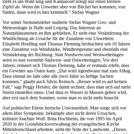
zieht es am Wald lang und Kannawurf kriegt nur einen kleinen
Zipfel ab. Wenn die Unwetter aber von Büchel her kommen, von
Süden, dann wird es hier kriminell.“ Stefan Wagner
Vor seiner Steinmetzlehre studierte Stefan Wagner Geo- und
Meteorologie in Halle und Leipzig. Das Interesse an
Naturphänomenen ist ihm geblieben. Er sieht eine Veränderung der
Windrichtung als Ursache für die Zunahme von Unwettern.
Elisabeth Henfling und Thomas Flemmig beobachten seit 10 Jahren
eine Zunahme von Windstärke, Windtemperatur und ebenfalls eine
Veränderung der Richtung. Statt Nordwest und Westwetterlagen
seien es nun vermehrt Südwest- und Ostwetterlagen. Vor drei
Jahren, erinnert sich Thomas Flemmig, habe er erstmals erlebt, dass
ein Gewitter aus Osten kam. „Das wird irgendwann mal zum Alltag.
Dass einmal im Jahr oder alle zwei Jahre so heftige Sachen
kommen,“ glaubt auch Silvio Reinsch. „Besser wird es auf keinen
Fall,“ sagt Peggy Hessler, die damit rechnet, dass man sich auf mehr
Sturm einstellen muss. Und dass es Wasser in Massen geben wird,
aber erst nach dem Sommer, wenn man es nicht mehr braucht.
Auf politischer Ebene herrsche Unwissenheit. Man sorge sich vor
allem über Symptome, bekämpfe aber nicht deren Ursachen,
kritisiert Joachim Wolf. Brita Hochheim, die von 1995 bis April
2020 in der Grundstücksverwaltung der evangelischen Kirche
Mitteldeutschland arbeitete, sieht die Nöte der Landwirte. „Dieses