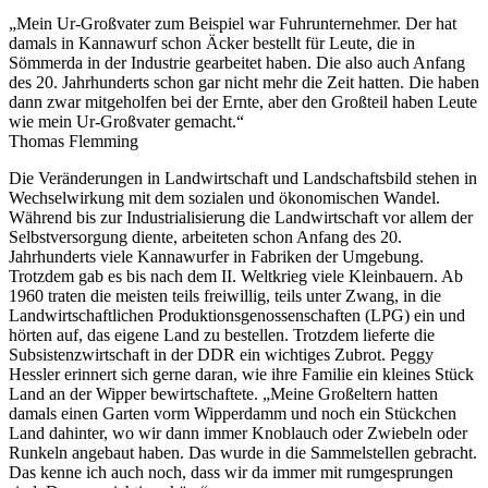
„Mein Ur-Großvater zum Beispiel war Fuhrunternehmer. Der hat
damals in Kannawurf schon Äcker bestellt für Leute, die in
Sömmerda in der Industrie gearbeitet haben. Die also auch Anfang
des 20. Jahrhunderts schon gar nicht mehr die Zeit hatten. Die haben
dann zwar mitgeholfen bei der Ernte, aber den Großteil haben Leute
wie mein Ur-Großvater gemacht.“
Thomas Flemming
Die Veränderungen in Landwirtschaft und Landschaftsbild stehen in
Wechselwirkung mit dem sozialen und ökonomischen Wandel.
Während bis zur Industrialisierung die Landwirtschaft vor allem der
Selbstversorgung diente, arbeiteten schon Anfang des 20.
Jahrhunderts viele Kannawurfer in Fabriken der Umgebung.
Trotzdem gab es bis nach dem II. Weltkrieg viele Kleinbauern. Ab
1960 traten die meisten teils freiwillig, teils unter Zwang, in die
Landwirtschaftlichen Produktionsgenossenschaften (LPG) ein und
hörten auf, das eigene Land zu bestellen. Trotzdem lieferte die
Subsistenzwirtschaft in der DDR ein wichtiges Zubrot. Peggy
Hessler erinnert sich gerne daran, wie ihre Familie ein kleines Stück
Land an der Wipper bewirtschaftete. „Meine Großeltern hatten
damals einen Garten vorm Wipperdamm und noch ein Stückchen
Land dahinter, wo wir dann immer Knoblauch oder Zwiebeln oder
Runkeln angebaut haben. Das wurde in die Sammelstellen gebracht.
Das kenne ich auch noch, dass wir da immer mit rumgesprungen